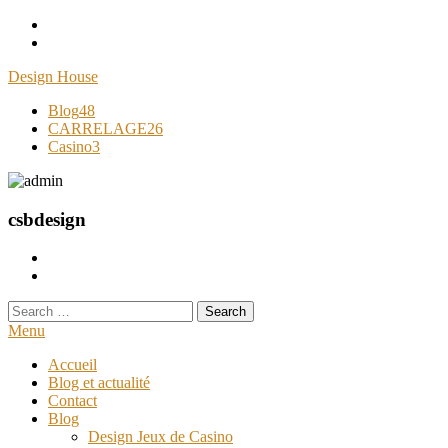
Skip
To
Content
Design House
Blog
48
CARRELAGE
26
Casino
3
csbdesign
Search
for:
Menu
Accueil
Blog et actualité
Contact
Blog
Design Jeux de Casino