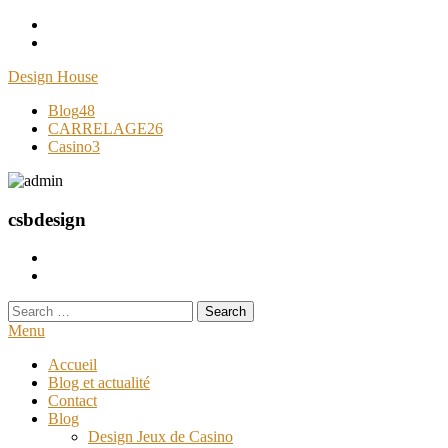
Skip
To
Content
Design House
Blog
48
CARRELAGE
26
Casino
3
csbdesign
Search
for:
Menu
Accueil
Blog et actualité
Contact
Blog
Design Jeux de Casino