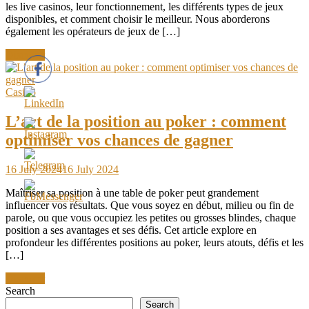
les live casinos, leur fonctionnement, les différents types de jeux
disponibles, et comment choisir le meilleur. Nous aborderons
également les opérateurs de jeux de […]
Discover
Casino
L’art de la position au poker : comment
optimiser vos chances de gagner
16 July 2024
16 July 2024
Maîtriser sa position à une table de poker peut grandement
influencer vos résultats. Que vous soyez en début, milieu ou fin de
parole, ou que vous occupiez les petites ou grosses blindes, chaque
position a ses avantages et ses défis. Cet article explore en
profondeur les différentes positions au poker, leurs atouts, défis et les
[…]
Discover
Search
Search